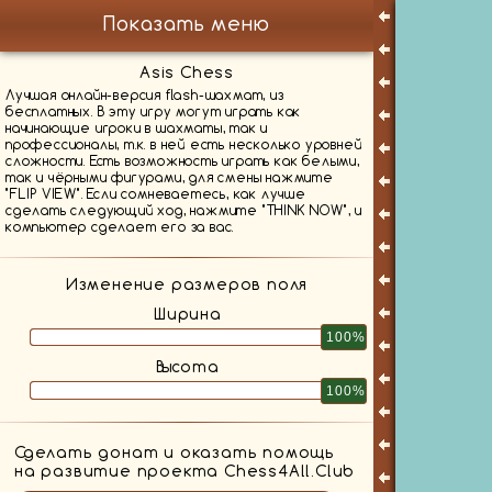
Показать меню
Asis Chess
Лучшая онлайн-версия flash-шахмат, из
бесплатных. В эту игру могут играть как
начинающие игроки в шахматы, так и
профессионалы, т.к. в ней есть несколько уровней
сложности. Есть возможность играть как белыми,
так и чёрными фигурами, для смены нажмите
"FLIP VIEW". Если сомневаетесь, как лучше
сделать следующий ход, нажмите "THINK NOW", и
компьютер сделает его за вас.
Изменение размеров поля
Ширина
100%
Высота
100%
Сделать донат и оказать помощь
на развитие проекта Chess4All.Club