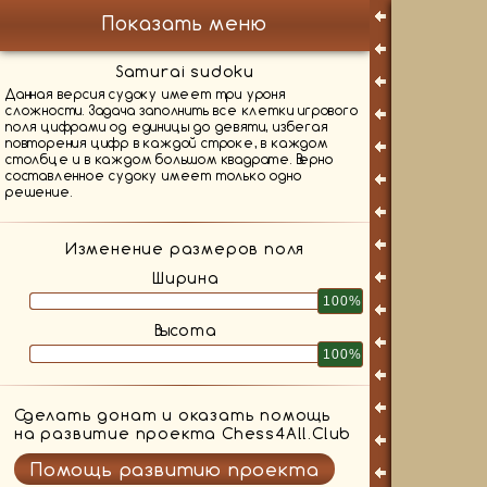
Показать меню
Samurai sudoku
Данная версия судоку имеет три уроня
сложности. Задача заполнить все клетки игрового
поля цифрами од единицы до девяти, избегая
повторения цифр в каждой строке, в каждом
столбце и в каждом большом квадрате. Верно
составленное судоку имеет только одно
решение.
Изменение размеров поля
Ширина
100%
Высота
100%
Сделать донат и оказать помощь
на развитие проекта Chess4All.Club
Помощь развитию проекта